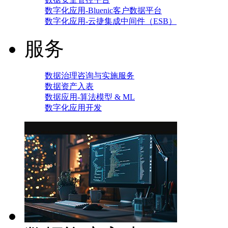
数字化应用-Bluenic客户数据平台
数字化应用-云捷集成中间件（ESB）
服务
数据治理咨询与实施服务
数据资产入表
数据应用-算法模型 & ML
数字化应用开发