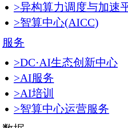
>异构算力调度与加速
>智算中心(AICC)
服务
>DC·AI生态创新中心
>AI服务
>AI培训
>智算中心运营服务