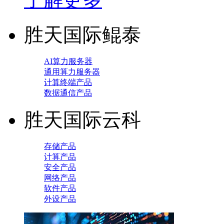
胜天国际鲲泰
AI算力服务器
通用算力服务器
计算终端产品
数据通信产品
胜天国际云科
存储产品
计算产品
安全产品
网络产品
软件产品
外设产品