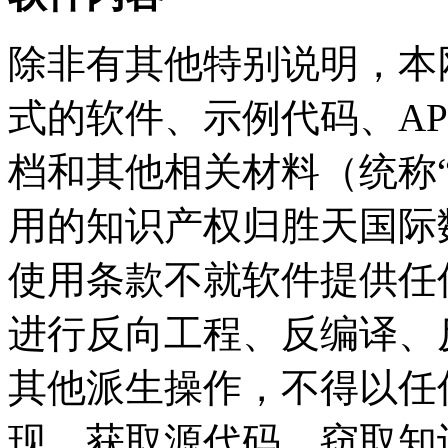
除非有其他特别说明
式的软件、示例代码
档和其他相关材料（统称“软
用的知识产权归胜天国际
使用条款不就软件提供任何
进行反向工程、反编译、反
其他派生操作，不得
现、获取源代码、窃