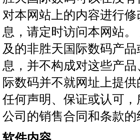
对本网站上的内容进行修改
息，请定时访问本网站
及的非胜天国际数码产品
息，并不构成对这些产品
际数码并不就网址上提供的
任何声明、保证或认可
公司的销售合同和条款的
软件内容