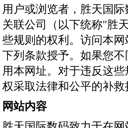
用户或浏览者，胜天国
关联公司（以下统称"胜
些规则的权利。访问本网
下列条款授予。如果您不同
用本网址。对于违反这些规
权采取法律和公平的补救
网站内容
胜天国际数码致力于在网站