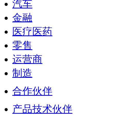
汽车
金融
医疗医药
零售
运营商
制造
合作伙伴
产品技术伙伴