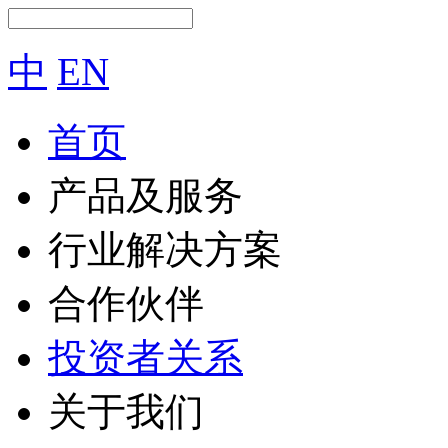
中
EN
首页
产品及服务
行业解决方案
合作伙伴
投资者关系
关于我们